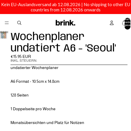
Kein EU-Auslandsversand ab 12.08.2026 | No shipping to other EU
countries from 12.08.2026 onwards
Artikel 
Warenko
insgesa
0
Wochenplaner
undatiert A6 - 'Seoul'
€15.95 EUR
INKL. STEUERN.
undatierter Wochenplaner
A6 Format - 10.5cm x 14.8cm
128 Seiten
1 Doppelseite pro Woche
Monatsübersichten und Platz für Notizen